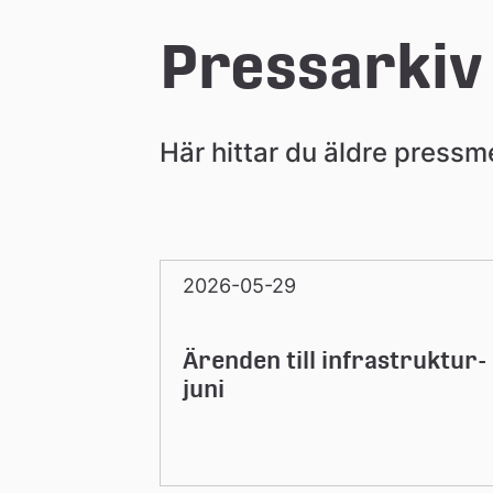
e
Pressarkiv
å
Här hittar du äldre press
k
o
2026-05-29
m
Ärenden till infrastruktur
m
juni
u