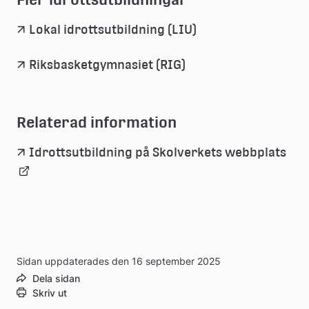
Lokal idrottsutbildning (LIU)
Riksbasketgymnasiet (RIG)
Relaterad information
Län
Idrottsutbildning på Skolverkets webbplats
till
ext
web
Sidan uppdaterades den 16 september 2025
Dela sidan
Skriv ut