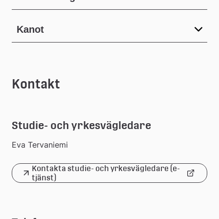
Kanot
Kontakt
Studie- och yrkesvägledare
Eva Tervaniemi
Kontakta studie- och yrkesvägledare (e-
Länk
tjänst)
till
extern