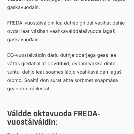
gaskavuođain.
FREDA-vuostáiváldin lea dutnje gii dál vásihat dahje 
ovdal leat vásihan veahkaválddálašvuođa lagaš 
gaskavuođain.
EQ-vuostáiváldin dárju dutnje doarjaga geas lea 
váttis gieđahallat dovdduid, ovdamearkka dihte 
suhtu, dahje leat soames ládje veahkaváldán lagaš 
olbmo. Soaitá don surat ahte sorbmet soapmása 
gean don ráhkistat.
Váldde oktavuođa FREDA-
vuostáiváldin: