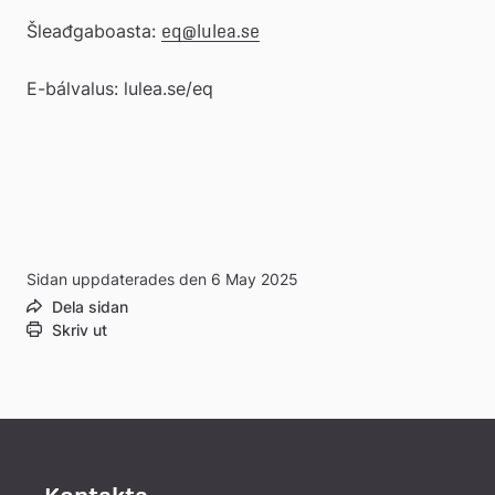
Šleađgaboasta: 
eq@lulea.se
E-bálvalus: lulea.se/eq
Sidan uppdaterades den 6 May 2025
Dela sidan
Skriv ut