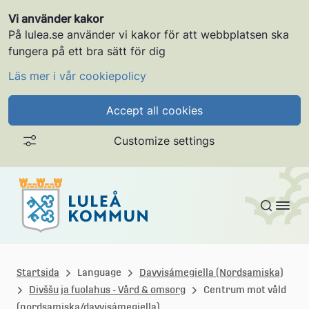
Vi använder kakor
På lulea.se använder vi kakor för att webbplatsen ska
fungera på ett bra sätt för dig
Läs mer i vår cookiepolicy
Accept all cookies
Customize settings
Gå till innehållet
L
u
Startsida
Language
Davvisámegiella (Nordsamiska)
Divššu ja fuolahus - Vård & omsorg
Centrum mot våld
l
(nordsamiska/davvisámegiella)