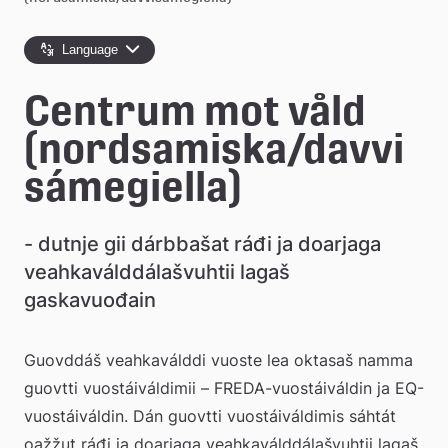
e
Language
å
k
Centrum mot våld 
o
(nordsamiska/davvi
m
sámegiella)
m
- dutnje gii dárbbašat ráđi ja doarjaga 
u
veahkaválddálašvuhtii lagaš 
n
gaskavuođain
Guovddáš veahkaválddi vuoste lea oktasaš namma 
guovtti vuostáiváldimii – FREDA-vuostáiváldin ja EQ-
vuostáiváldin. Dán guovtti vuostáiváldimis sáhtát 
oažžut ráđi ja doarjaga veahkaválddálašvuhtii lagaš 