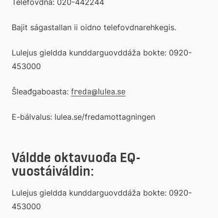
Telefovdna: 020-442244
Bajit ságastallan ii oidno telefovdnarehkegis.
Lulejus gieldda kunddarguovddáža bokte: 0920-
453000
Šleađgaboasta: 
freda@lulea.se
E-bálvalus: lulea.se/fredamottagningen
Váldde oktavuođa EQ-
vuostáiváldin:
Lulejus gieldda kunddarguovddáža bokte: 0920-
453000