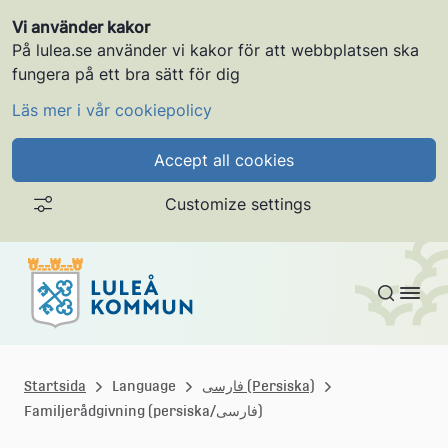
Vi använder kakor
På lulea.se använder vi kakor för att webbplatsen ska
fungera på ett bra sätt för dig
Läs mer i vår cookiepolicy
Accept all cookies
Customize settings
Gå till innehållet
L
u
فارسی (Persiska)
Language
Startsida
Familjerådgivning (persiska/فارسی)
l