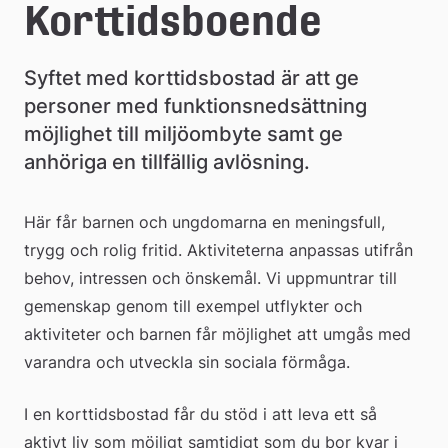
e
Korttidsboende
å
Syftet med korttidsbostad är att ge 
k
personer med funktionsnedsättning 
o
möjlighet till miljöombyte samt ge 
m
anhöriga en tillfällig avlösning.
m
Här får barnen och ungdomarna en meningsfull, 
u
trygg och rolig fritid. Aktiviteterna anpassas utifrån 
n
behov, intressen och önskemål. Vi uppmuntrar till 
gemenskap genom till exempel utflykter och 
aktiviteter och barnen får möjlighet att umgås med 
varandra och utveckla sin sociala förmåga.
I en korttidsbostad får du stöd i att leva ett så 
aktivt liv som möjligt samtidigt som du bor kvar i 