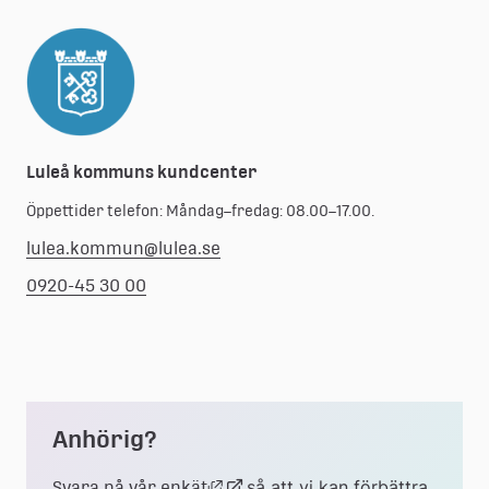
Luleå kommuns kundcenter
Öppettider telefon: Måndag–fredag: 08.00–17.00.
lulea.kommun@lulea.se
0920-45 30 00
Anhörig?
Länk till annan webbplats, öppnas
Länk
så att vi kan förbättra 
Svara på vår enkät