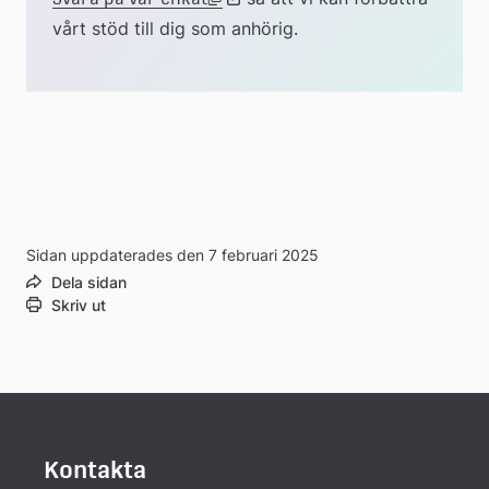
vårt stöd till dig som anhörig.
till
extern
webbplats
Sidan uppdaterades den 7 februari 2025
Dela sidan
Skriv ut
Kontakta