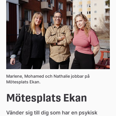
e
å
k
o
m
m
u
n
Marlene, Mohamed och Nathalie jobbar på
Mötesplats Ekan.
Mötesplats Ekan
Vänder sig till dig som har en psykisk 