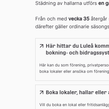
Städning av hallarna utförs 
en g
Från och med 
vecka 35
 återgår 
därefter gäller ordinarie säsongs
Här hittar du Luleå kom
Länk
till
bokning- och bidragssys
extern
webbplats
Här kan du som förening, privatperson
boka lokaler eller ansöka om förenin
också söka efter föreningar i vårt för
Boka lokaler, hallar elle
Länk
till
extern
Vill du boka en lokal eller fritidsanläg