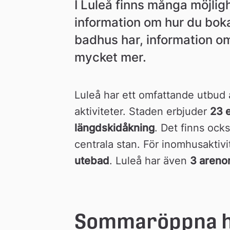
n
I Luleå finns många möjlighe
information om hur du boka
badhus har, information om
mycket mer.
Luleå har ett omfattande utbud av
aktiviteter. Staden erbjuder 
23 e
längdskidåkning
. Det finns ocks
centrala stan. För inomhusaktivit
utebad
. Luleå har även 
3 arenor 
Sommaröppna h