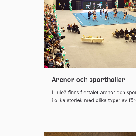
Arenor och sporthallar
I Luleå finns flertalet arenor och spo
i olika storlek med olika typer av för
och förutsättningar för idrott, kultur
evenemang. Det har i arenorna föru
den dagliga idrotten även arrangera
mässor, galamiddagar, konserter,