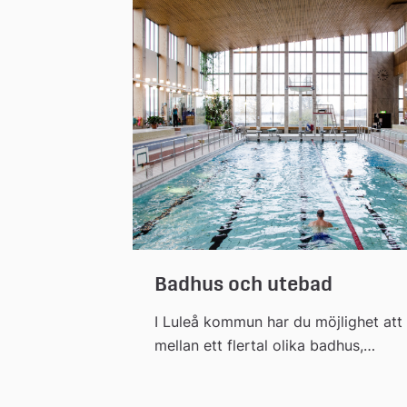
kongresser och fiminspelningar blan
annat.
Badhus och utebad
I Luleå kommun har du möjlighet att 
mellan ett flertal olika badhus,
tempererade utomhuspooler och
friluftsbad. Badhusen erbjuder ett fle