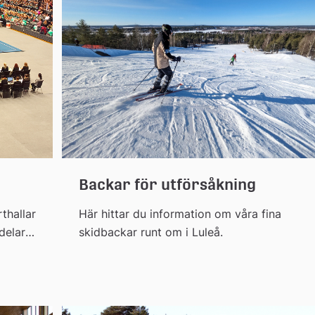
Backar för utförsåkning
rthallar
Här hittar du information om våra fina
delar
skidbackar runt om i Luleå.
 och
tom
ts