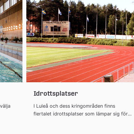
d
Idrottsplatser
välja
I Luleå och dess kringområden finns
flertalet idrottsplatser som lämpar sig för
fotboll, ishockey, friidrott och även vid
rtal
arrangemang som löptävlingar med start