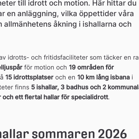
ter till idrott och motion. Här hittar du 
r en anläggning, vilka öppettider våra 
 allmänhetens åkning i ishallarna och 
 idrotts- och fritidsfaciliteter som täcker en ra
lljuspår
 för motion och 
19 områden för 
å 
15 idrottsplatser
 och en 
10 km lång isbana
 i 
eter finns 
5 ishallar, 3 badhus och 2 kommunala
och ett flertal hallar för specialidrott
.
allar sommaren 2026