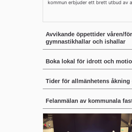
webbplats
kommun erbjuder ett brett utbud av anl
lokaler för föreningar vid exempelvis 
Avvikande öppettider våren/fö
gymnastikhallar och ishallar
Boka lokal för idrott och moti
Tider för allmänhetens åkning
Felanmälan av kommunala fasti