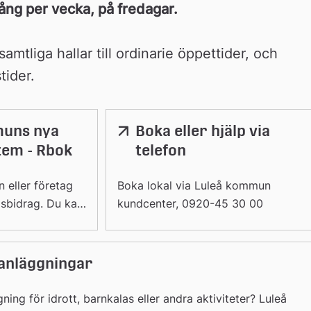
ång per vecka, på fredagar.
samtliga hallar till ordinarie öppettider, och 
tider.
muns nya
Boka eller hjälp via
tem - Rbok
telefon
 eller företag
Boka lokal via Luleå kommun
gsbidrag. Du kan
kundcenter, 0920-45 30 00
eningsregister.
r anläggningar
gning för idrott, barnkalas eller andra aktiviteter? Luleå