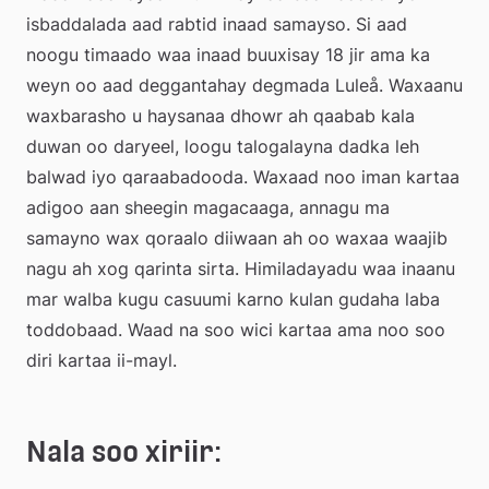
isbaddalada aad rabtid inaad samayso. Si aad 
noogu timaado waa inaad buuxisay 18 jir ama ka 
weyn oo aad deggantahay degmada Luleå. Waxaanu 
waxbarasho u haysanaa dhowr ah qaabab kala 
duwan oo daryeel, loogu talogalayna dadka leh 
balwad iyo qaraabadooda. Waxaad noo iman kartaa 
adigoo aan sheegin magacaaga, annagu ma 
samayno wax qoraalo diiwaan ah oo waxaa waajib 
nagu ah xog qarinta sirta. Himiladayadu waa inaanu 
mar walba kugu casuumi karno kulan gudaha laba 
toddobaad. Waad na soo wici kartaa ama noo soo 
diri kartaa ii-mayl.
Nala soo xiriir: