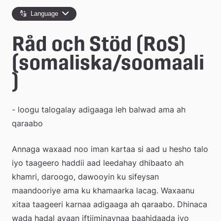
e
Language
å
Råd och Stöd (RoS) 
k
(somaliska/soomaali
o
)
m
m
- loogu talogalay adigaaga leh balwad ama ah 
u
qaraabo
n
Annaga waxaad noo iman kartaa si aad u hesho talo 
iyo taageero haddii aad leedahay dhibaato ah 
khamri, daroogo, dawooyin ku sifeysan 
maandooriye ama ku khamaarka lacag. Waxaanu 
xitaa taageeri karnaa adigaaga ah qaraabo. Dhinaca 
wada hadal ayaan iftiiminaynaa baahidaada iyo 