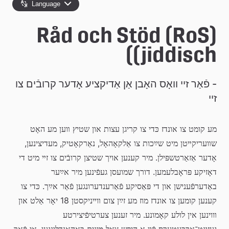
e
Language
å
Råd och Stöd (RoS) 
k
(jiddisch)
o
m
- פֿאַר זײ װאָס האָבן אַן אַדיקציע אָדער קרובֿים צו 
m
זײ
u
מע קומט צו אונדז כּדי צו קריגן עצות און שטיץ װען מע האָט 
n
שװעריקײטן מיט שײַכות צו אַלקאָהאָל, נאַרקאָטיק, מעדיצינען, 
אָדער אַזאַרטשפּילן. מיר קענען אויך שטיצן קרובֿים צו זײ מיט די 
דאָזיקע פּראָבלעמען. דורך שמועסן געפֿינען מיר אײַער 
באַדערפֿענישן און די פּאַסיקע פֿאַרענדערונגען פֿאַר אײַך. כּדי צו 
קענען קומען צו אונדז מוז מע זײַן צום װײניקסטן 18 יאָר אַלט און 
װוינען אין לולע קאָמונע. מיר זענען צערטיפֿיצירטע 
געזונט־אַרבעטערס פֿון אַ היפּש צאָל מינים באַהאַנדלונגען, אי פֿאַר 