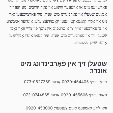
פּאַרשוינען מיט אַן אײגענער װוינונג און פֿאַר קרובֿים. מע קען זיך 
אַנאָנים שטעלן אין פֿאַרבינדונג מיט אונדז, מיר פֿאַרצײכענען גאָר 
ניט און אַלדי קאָנטאַקטן זענען קאָנפֿידענציעלע. אונדזער אַמביציע 
איז צו פֿאַרבעטן אײַך צו אַ טרעפֿונג אין משך פֿון צװײ װאָך נאָכן 
שטעלן זיך אין פֿאַרבינדונג מיט אונדז. איר קענט אונדז אָנקלינגען 
אָדער שיקן בליצבריװ.
שטעלן זיך אין פֿאַרבינדונג מיט 
אונדז:
טינאַ, יועץ: 0920-454405 אָדער 073-0527369
האַנס, יועץ: 0920-455606 אָדער 073-0744865
װיִאַ לולע קאָמונעס קונים־צענטער: 0920-453000