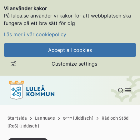
Vi använder kakor
På lulea.se använder vi kakor för att webbplatsen ska
fungera på ett bra sätt för dig
Läs mer i vår cookiepolicy
Accept all cookies
Customize settings
Gå till innehållet
L
u
Råd och Stöd
ייִדיש (Jiddisch)
Language
Startsida
(RoS) (jiddisch)
l