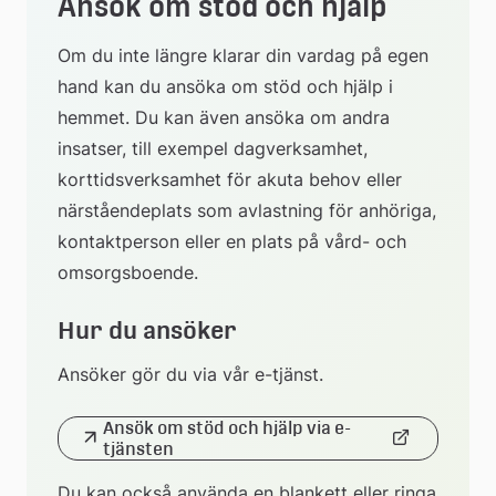
Ansök om stöd och hjälp
Om du inte längre klarar din vardag på egen 
hand kan du ansöka om stöd och hjälp i 
hemmet. Du kan även ansöka om andra 
insatser, till exempel dagverksamhet, 
korttidsverksamhet för akuta behov eller 
närståendeplats som avlastning för anhöriga, 
kontaktperson eller en plats på vård- och 
omsorgsboende.
Hur du ansöker
Ansöker gör du via vår e-tjänst. 
Ansök om stöd och hjälp via e-
Länk
tjänsten
till
Du kan också använda en blankett eller ringa 