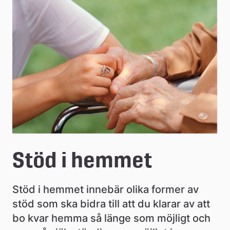
e
å
k
o
m
m
u
n
Stöd i hemmet
Stöd i hemmet innebär olika former av 
stöd som ska bidra till att du klarar av att 
bo kvar hemma så länge som möjligt och 