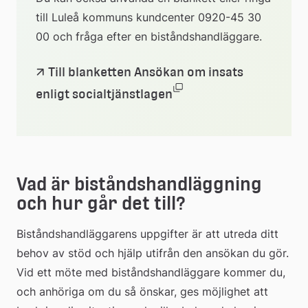
till Luleå kommuns kundcenter 0920-45 30 
extern
00 och fråga efter en biståndshandläggare.
webbplats
Till blanketten Ansökan om insats 
(docx, 304.7 kb, öppna
Länk
enligt socialtjänstlagen
till
ett
Vad är biståndshandläggning 
dokument
och hur går det till?
Biståndshandläggarens uppgifter är att utreda ditt 
behov av stöd och hjälp utifrån den ansökan du gör. 
Vid ett möte med biståndshandläggare kommer du, 
och anhöriga om du så önskar, ges möjlighet att 