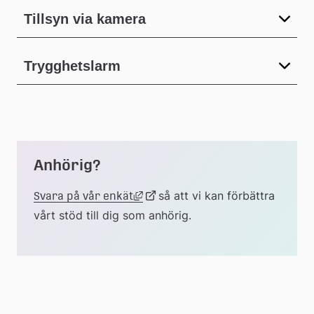
Tillsyn via kamera
Trygghetslarm
Anhörig?
Länk till annan webbplats, öppnas
Länk
så att vi kan förbättra 
Svara på vår enkät
vårt stöd till dig som anhörig.
till
extern
webbplats