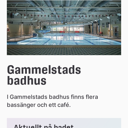
e
å
k
o
m
m
Gammelstads 
u
badhus
n
I Gammelstads badhus finns flera 
bassänger och ett café.
Aktuellt på badet