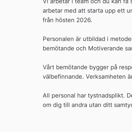
n
Vi arbetar i team och du kan få 
arbetar med att starta upp ett 
från hösten 2026.
Personalen är utbildad i metodern
bemötande och Motiverande sam
Vårt bemötande bygger på respekt 
välbefinnande. Verksamheten är
All personal har tystnadsplikt. De
om dig till andra utan ditt samty