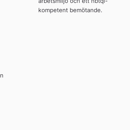
arbetsmiljö och ett hbtqi-
kompetent bemötande.
n 