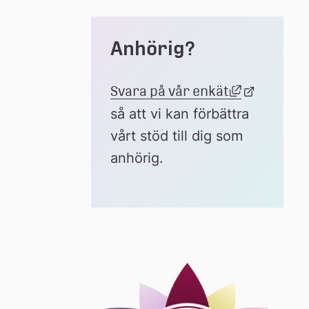
Anhörig?
Länk till a
Svara på vår enkät
Länk 
.
till 
så att vi kan förbättra 
extern 
vårt stöd till dig som 
webbplats
anhörig.