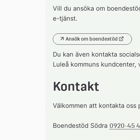
Vill du ansöka om boendestöd 
e-tjänst.
Ansök om boendestöd
Länk 
till 
Du kan även kontakta socialse
extern 
webbplats
Luleå kommuns kundcenter, va
Kontakt
Välkommen att kontakta oss 
Boendestöd Södra 
0920-45 4