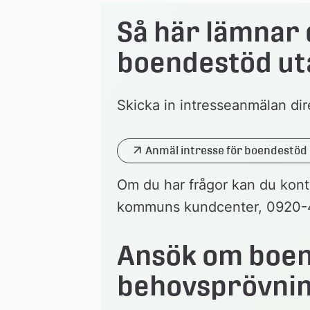
Så här lämnar 
boendestöd ut
Skicka in intresseanmälan dir
Anmäl intresse för boendestöd
t
Om du har frågor kan du kont
kommuns kundcenter, 0920-45
Ansök om boend
behovsprövni