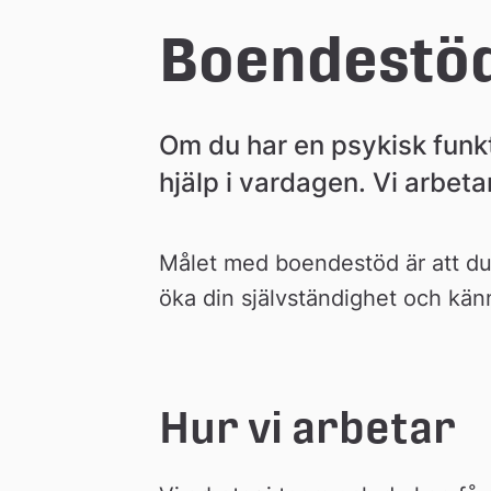
e
Boendestö
å
Om du har en psykisk funkt
k
hjälp i vardagen. Vi arbeta
o
Målet med boendestöd är att du 
m
öka din självständighet och känn
m
Hur vi arbetar
u