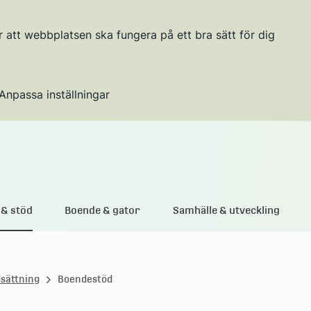
r att webbplatsen ska fungera på ett bra sätt för dig
Anpassa inställningar
Gå till innehållet
& stöd
Boende & gator
Samhälle & utveckling
sättning
Boendestöd