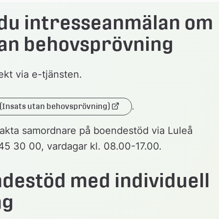
du intresseanmälan om 
an behovsprövning
ekt via e-tjänsten.
 (Insats utan behovsprövning)
.
Länk 
ill 
akta samordnare på boendestöd via Luleå 
extern 
webbplats
 30 00, vardagar kl. 08.00-17.00.
estöd med individuell 
ng