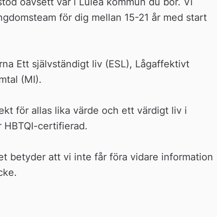
stöd oavsett var i Luleå kommun du bor. Vi 
ungdomsteam för dig mellan 15-21 år med start 
a Ett självständigt liv (ESL), Lågaffektivt 
tal (MI).
för allas lika värde och ett värdigt liv i 
 HBTQI-certifierad.
t betyder att vi inte får föra vidare information 
cke.