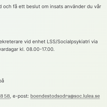
och få ett beslut om insats använder du vår 
kreterare vid enhet LSS/Socialpsykiatri via 
rdagar kl. 08.00-17.00.
på
8 58
, e-post: 
boendestodsodra@soc.lulea.se