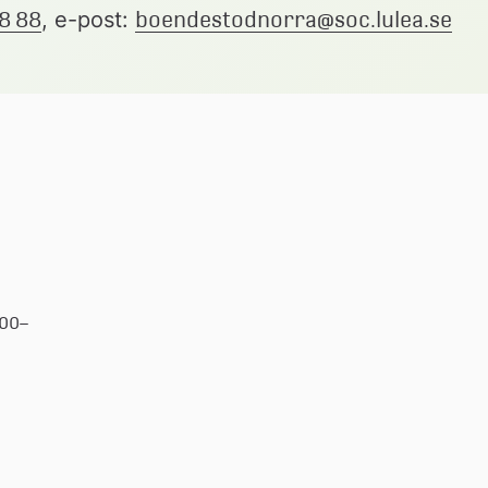
8 88
, e-post: 
boendestodnorra@soc.lulea.se
.00–